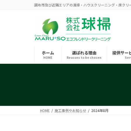
コ
ナ
調布市及び近隣エリアの清掃・ハウスクリーニング・床クリ
ン
ビ
テ
ゲ
ン
ー
ツ
シ
へ
ョ
ス
ン
キ
に
ホーム
選ばれる理由
提供サー
HOME
Reasons to be chosen
Ser
ッ
移
プ
動
HOME
施工事例やお知らせ
2024年8月