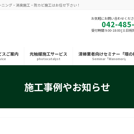
ーニング・消臭施工・防カビ施工はお任せ下さい！
お気軽にお問い合わせくだ
042-485
受付時間 9:00-18:00 [土日祝
ビスご案内
光触媒施工サービス
清掃業者向けセミナー「環の
vice
photocatalyst
Seminar「Wanomori」
施工事例やお知らせ